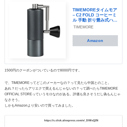
TIMEMOREタイムモア
– C2 FOLD コーヒーミ
ル 手動 折り畳み式ハン
ドル 持ち運びやすい 手
TIMEMORE
挽き コーヒーグライン
ダー ステンレス臼 粗さ
調整可能 軽量 外出用
Amazon
旅行 お手入れ簡単 ブラ
シ付き 濃い灰色
1500円のクーポンがついているので8000円です。
で、TIMEMOREってどこのメーカーなの？って見たら中国とのこと。
あれ？だったらアリエクで買えるんじゃないの？って調べたらTIMEMORE
OFFICIAL STOREっていうモロなのがある。評価も良さそうだし偽もんじゃ
なさそう。
しかもAmazonより安いので買ってみました。
https://s.click.aliexpress.com/e/_DlWsQ2N