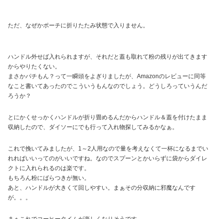
ただ、なぜかポーチに折りたたみ状態で入りません。
ハンドル外せば入れられますが、それだと蓋も取れて粉の残りが出てきます
からやりたくない。
まさかパチもん？って一瞬頭をよぎりましたが、Amazonのレビューに同等
なこと書いてあったのでこういうもんなのでしょう。どうしろっていうんだ
ろうか？
とにかくせっかくハンドルが折り畳めるんだからハンドル＆蓋を付けたまま
収納したので、ダイソーにでも行って入れ物探してみるかなぁ。
これで挽いてみましたが、1～2人用なので量を考えなくて一杯になるまでい
れればいいってのがいいですね。なのでスプーンとかいらずに袋からダイレ
クトに入れられるのは楽です。
もちろん粉にばらつきが無い。
あと、ハンドルが大きくて回しやすい。まぁその分収納に邪魔なんです
が。。。