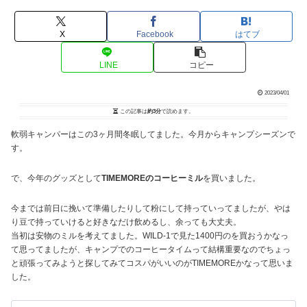
X
Facebook
はてブ
LINE
コピー
2023/04/01
この記事は
約3分
で読めます。
軟弱キャンパーはこの3ヶ月間冬眠してました。今月からキャンプシーズンで
す。
で、今年のグッズとして
TIMEMOREのコーヒーミル
を買いました。
今までは前日に挽いて準備したりして粉にして持っていってましたが、やは
り豆で持っていけると好きなだけ飲めるし、余っても大丈夫。
当初は安物のミルを考えてました。WILD-1で見た1400円のを買おうかなっ
て思ってましたが、キャンプでのコーヒータイムって結構重要なのでちょっ
と頑張ってみようと探してみてコスパがいいのがTIMEMOREかなって思いま
した。