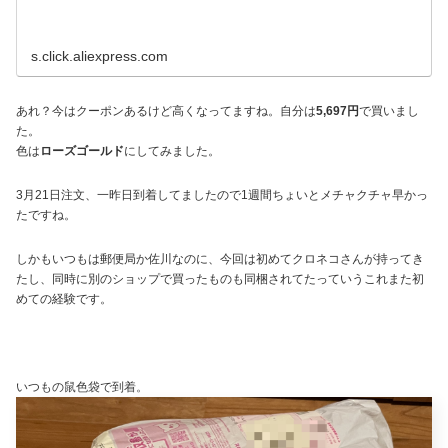
s.click.aliexpress.com
あれ？今はクーポンあるけど高くなってますね。自分は
5,697円
で買いまし
た。
色は
ローズゴールド
にしてみました。
3月21日注文、一昨日到着してましたので1週間ちょいとメチャクチャ早かっ
たですね。
しかもいつもは郵便局か佐川なのに、今回は初めてクロネコさんが持ってき
たし、同時に別のショップで買ったものも同梱されてたっていうこれまた初
めての経験です。
いつもの鼠色袋で到着。