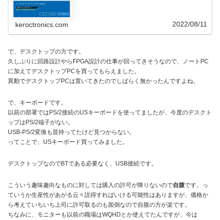
ップは外付けで...
2022/08/11
keroctronics.com
で、デスクトップの方です。
久しぶりに回路設計やらFPGA設計の仕事が回ってきそうなので、ノートPC
に加えてデスクトップPCを買ってもらえました。
異動でデスクトップPCは置いてきたのでしばらく無かったんですよね。
で、キーボードです。
以前の部署ではPS/2接続のUSキーボードを使ってましたが、今度のデスクト
ップはPS/2端子がない。
USB-PS/2変換も昔持ってたけど見つからない。
ってことで、USキーボード買ってみました。
デスクトップなのでBTである必要なく、USB接続です。
こういう趣味趣向なものに対しては購入の許可が降りないので
自腹
です。っ
ていうか生産性があがる云々説得すればいける可能性はありますが、価格か
ら考えていちいち上司に許可取るのも面倒なので自腹の方が楽です。
ちなみに、モニターも以前の職場はWQHDとか使えてたんですが、今は