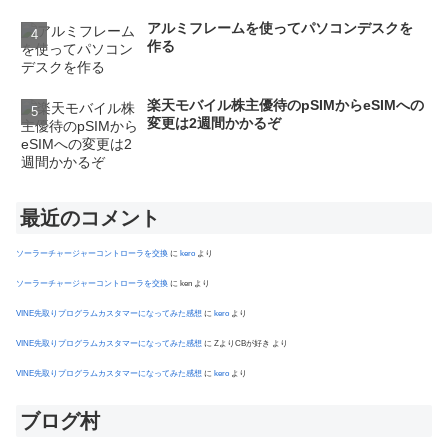
アルミフレームを使ってパソコンデスクを
作る
楽天モバイル株主優待のpSIMからeSIMへの
変更は2週間かかるぞ
最近のコメント
ソーラーチャージャーコントローラを交換
に
kero
より
ソーラーチャージャーコントローラを交換
に
ken
より
VINE先取りプログラムカスタマーになってみた感想
に
kero
より
VINE先取りプログラムカスタマーになってみた感想
に
ZよりCBが好き
より
VINE先取りプログラムカスタマーになってみた感想
に
kero
より
ブログ村