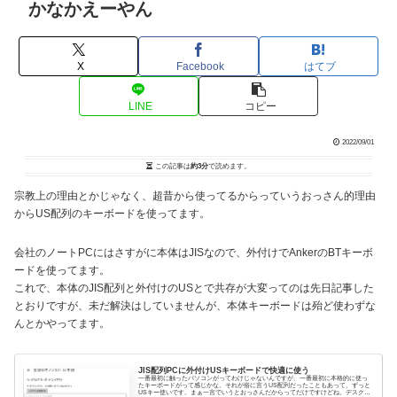
かなかえーやん
X
Facebook
はてブ
LINE
コピー
2022/09/01
この記事は
約3分
で読めます。
宗教上の理由とかじゃなく、超昔から使ってるからっていうおっさん的理由
からUS配列のキーボードを使ってます。
会社のノートPCにはさすがに本体はJISなので、外付けでAnkerのBTキーボ
ードを使ってます。
これで、本体のJIS配列と外付けのUSとで共存が大変ってのは先日記事した
とおりですが、未だ解決はしていませんが、本体キーボードは殆ど使わずな
んとかやってます。
JIS配列PCに外付けUSキーボードで快適に使う
一番最初に触ったパソコンがってわけじゃないんですが、一番最初に本格的に使っ
たキーボードがって感じかな。それが俗に言うUS配列だったこともあって、ずっと
USキー使いです。まぁ一言でいうとおっさんだからってだけですけどね。デスクト