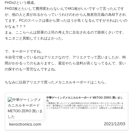
FHDx2という構成。
FHD2枚とたいして費用変わらないんで4K1枚がいいですって言ったんです
が、他の人と差が出るからっていうわけのわからん無差別主義の為却下され
てます。PCのスペックは後から買ったほうが良くなるんですがそれはいいの
かなぁ？？？
まぁ、ここらへんは部署の上司の考え方に左右されるので面倒くさいです。
モニタごと異動してくればよかった。
で、キーボードですね。
今自宅で使っているのはアリエクなので、アリエクでって思いましたが、時
間がかかるってのもありますし、最近やたら送料が高くなってるんで、安い
の探すのも一苦労なんですよね。
ちなみに以前アリエクで買ったメカニカルキーボードはこちら。
中華ゲーミングメカニカルキーボード METOO ZERO 買いまし
た
一番最初に買ったパソコン(MZ-80B)はさすがに日本語キーボードだったかと思いま
すが、毎日触るような仕事で使い始めたのはパソコンじゃなくてワークステーショ
ンって言われててそのキーボードがUS配列だったので、以降はずっとUS配列を愛用
してい...
2021/12/03
keroctronics.com