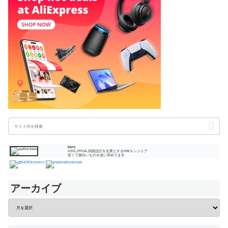
kero
ASIC,FPGA,回路設計を生業とするHWエンジニア
安くて面白いものを追い求めてます
アーカイブ