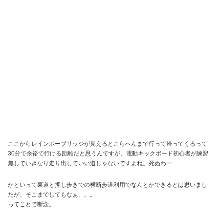
ここからレインボーブリッジが見えるとこらへんまで行って帰ってくるって
30分で余裕で行ける距離だと思うんですが、電動キックボード初心者が練習
無しでいきなり走り出していい道じゃないですよね。死ぬわー
かといって裏道と押し歩きでの横断歩道利用でなんとかできるとは思いまし
たが、そこまでしてもなぁ。。。
ってことで断念。