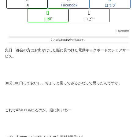
X
Facebook
はてブ
LINE
コピー
2022/04/03
この記事は
約2分
で読めます。
先日 都会の方にお出かけした際に見つけた電動キックボードのシェアサー
ビス。
30分100円って安いし、ちょっと乗ってみるかなって思ったんですが、
これで42キロも出るのか、逆に怖いわー